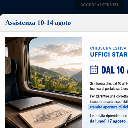
Skip to main content
ACCEDI AI SERVIZI
Assistenza 10-14 agoto
Comune di
Quattro Castella
Menu
Sportello Unico per l'Edilizia
Un Unico Sportello dove poter consultare la normativa,
scaricare la modulistica necessaria, presentare le pratiche
edilizie e consultare le pratiche presentate.
IN PRIMO PIANO
Giugno 27, 2023